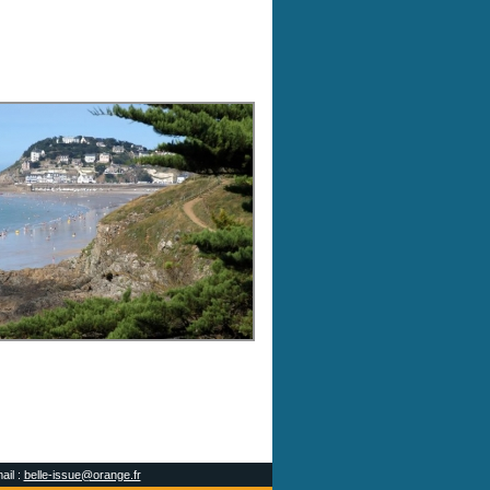
ail :
belle-issue@orange.fr