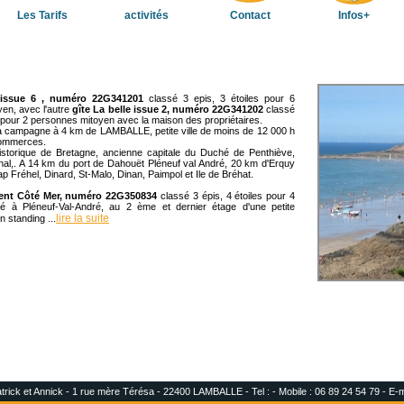
Les Tarifs
activités
Contact
Infos+
 issue 6 , numéro 22G341201
classé 3 epis, 3 étoiles pour 6
en, avec l'autre
gîte La belle issue 2, numéro 22G341202
classé
s pour 2 personnes mitoyen avec la maison des propriétaires.
la campagne à 4 km de LAMBALLE, petite ville de moins de 12 000 h
commerces.
historique de Bretagne, ancienne capitale du Duché de Penthiève,
nal,. A 14 km du port de Dahouët Pléneuf val André, 20 km d'Erquy
ap Fréhel, Dinard, St-Malo, Dinan, Paimpol et Ile de Bréhat.
ent Côté Mer, numéro 22G350834
classé 3 épis, 4 étoiles pour 4
ué à Pléneuf-Val-André, au 2 ème et dernier étage d'une petite
lire la suite
 standing ...
ck et Annick - 1 rue mère Térésa - 22400 LAMBALLE - Tel : - Mobile : 06 89 24 54 79 - E-m