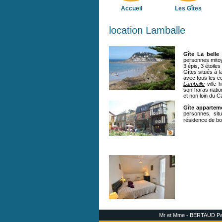
Accueil
Les Gîtes
location Lamballe
Gîte
La belle
personnes mitoy
3 épis, 3 étoile
Gîtes situés à 
avec tous les 
Lamballe
ville 
son haras natio
et non loin du C
Gîte appartem
personnes, sit
résidence de bon
Mr et Mme - BERTAUD Patri