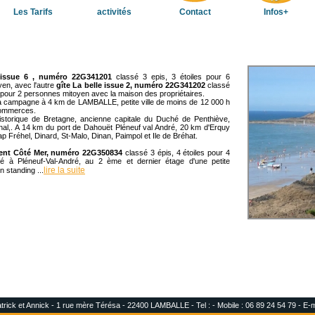
Les Tarifs
activités
Contact
Infos+
 issue 6 , numéro 22G341201
classé 3 epis, 3 étoiles pour 6
en, avec l'autre
gîte La belle issue 2, numéro 22G341202
classé
s pour 2 personnes mitoyen avec la maison des propriétaires.
la campagne à 4 km de LAMBALLE, petite ville de moins de 12 000 h
commerces.
historique de Bretagne, ancienne capitale du Duché de Penthiève,
nal,. A 14 km du port de Dahouët Pléneuf val André, 20 km d'Erquy
ap Fréhel, Dinard, St-Malo, Dinan, Paimpol et Ile de Bréhat.
ent Côté Mer, numéro 22G350834
classé 3 épis, 4 étoiles pour 4
ué à Pléneuf-Val-André, au 2 ème et dernier étage d'une petite
lire la suite
 standing ...
ck et Annick - 1 rue mère Térésa - 22400 LAMBALLE - Tel : - Mobile : 06 89 24 54 79 - E-m