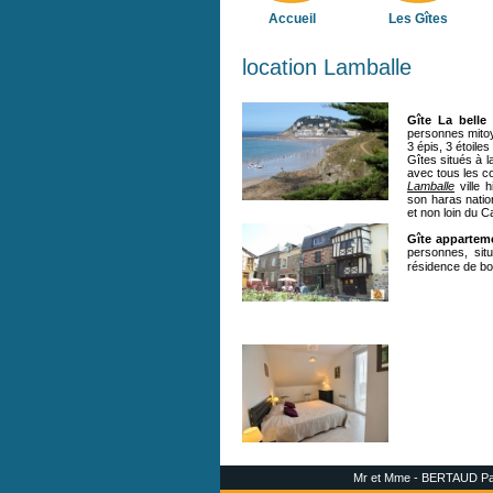
Accueil
Les Gîtes
location Lamballe
Gîte
La belle
personnes mitoy
3 épis, 3 étoile
Gîtes situés à 
avec tous les 
Lamballe
ville 
son haras natio
et non loin du C
Gîte appartem
personnes, sit
résidence de bon
Mr et Mme - BERTAUD Patri