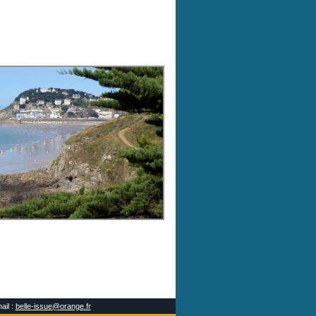
ail :
belle-issue@orange.fr